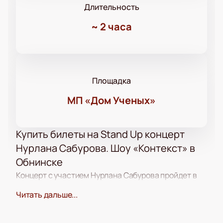
Длительность
~
2 часа
Площадка
МП «Дом Ученых»
Купить билеты на Stand Up концерт
Нурлана Сабурова. Шоу «Контекст» в
Обнинске
Концерт с участием Нурлана Сабурова пройдет в
формате стендап. Зрители увидят новые
Читать дальше...
комедийные номера, подготовленные для этого
вечера. В программе — живое общение с залом и