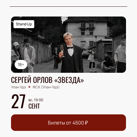
Stand Up
18+
СЕРГЕЙ ОРЛОВ «ЗВЕЗДА»
Улан Удэ
ФСК (Улан-Удэ)
27
вс, 19:00
СЕНТ
Билеты от
4500
₽