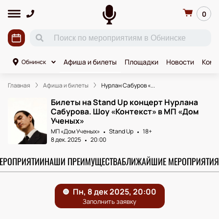
0
Афиша и билеты
Площадки
Новости
Коми
Обнинск
Главная
Афиша и билеты
Нурлан Сабуров «...
Билеты на Stand Up концерт Нурлана
Сабурова. Шоу «Контекст» в МП «Дом
Ученых»
МП «Дом Ученых»
Stand Up
18+
8 дек. 2025
20:00
МЕРОПРИЯТИИ
НАШИ ПРЕИМУЩЕСТВА
БЛИЖАЙШИЕ МЕРОПРИЯТИЯ