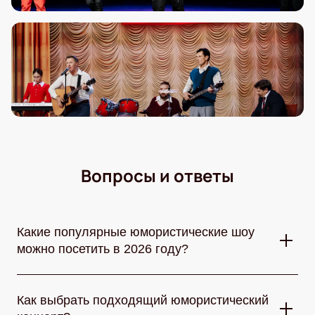
Вопросы и ответы
Какие популярные юмористические шоу
можно посетить в 2026 году?
В 2026 году любители смеха могут выбрать множество
юмористических шоу. Стендап-сцены собирают лучших
Как выбрать подходящий юмористический
комиков страны, КВН радует остроумными командами,