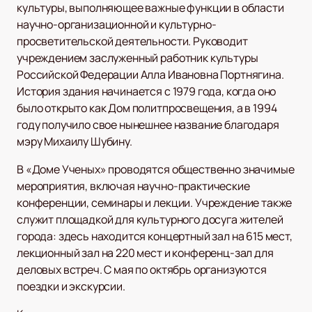
культуры, выполняющее важные функции в области
научно-организационной и культурно-
просветительской деятельности. Руководит
учреждением заслуженный работник культуры
Российской Федерации Алла Ивановна Портнягина.
История здания начинается с 1979 года, когда оно
было открыто как Дом политпросвещения, а в 1994
году получило свое нынешнее название благодаря
мэру Михаилу Шубину.
В «Доме Ученых» проводятся общественно значимые
мероприятия, включая научно-практические
конференции, семинары и лекции. Учреждение также
служит площадкой для культурного досуга жителей
города: здесь находится концертный зал на 615 мест,
лекционный зал на 220 мест и конференц-зал для
деловых встреч. С мая по октябрь организуются
поездки и экскурсии.