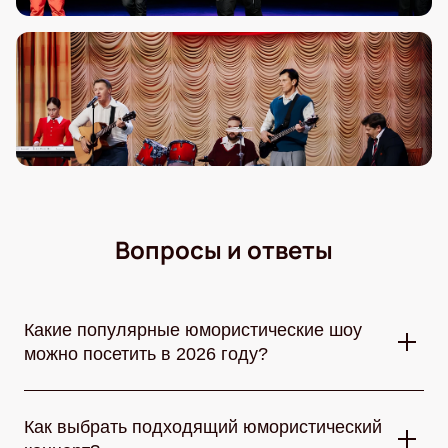
Вопросы и ответы
Какие популярные юмористические шоу
можно посетить в 2026 году?
В 2026 году любители смеха могут выбрать множество
юмористических шоу. Стендап-сцены собирают лучших
Как выбрать подходящий юмористический
комиков страны, КВН радует остроумными командами,