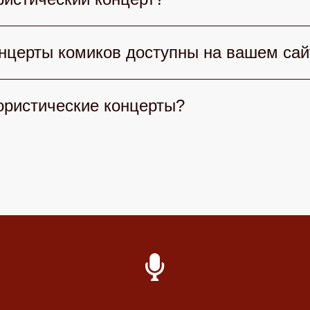
умными командами, «Уральские пельмени» дар
е гости. Также популярны вечерние шоу и лок
рта учитывайте стиль юмора: Стендап, КВН и
онцерты комиков доступны на вашем сай
ей и формат шоу. Обратите внимание на длител
удет искренним и приятным.
тегории билетов на концерты комиков: от ста
ористические концерты?
айдет оптимальный формат для комфортного п
кие концерты просто на нашем сайте. Выберит
айн. После подтверждения получите электронн
 безопасно.