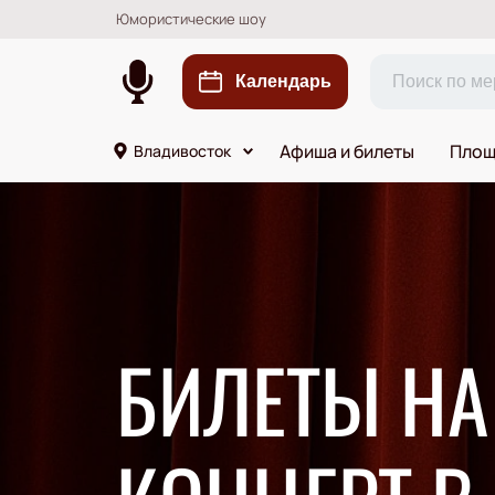
Юмористические шоу
Календарь
Афиша и билеты
Площ
Владивосток
БИЛЕТЫ Н