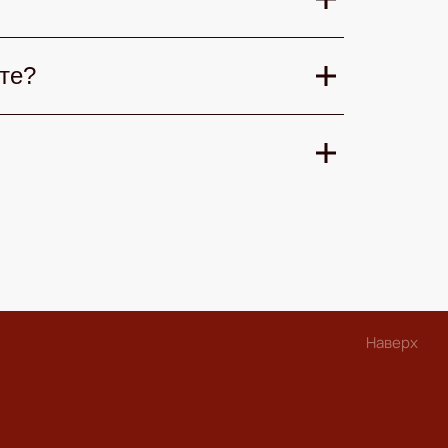
ят любимые скетчи, а «Комеди
альные фестивали смеха.
ли «Комеди Клаб». Смотрите
те?
ьность, место и атмосферу. Так вы
ндартных мест до VIP с лучшей
росмотра.
е шоу, дату и категорию билета,
ый билет на почту или в мобильное
Наверх