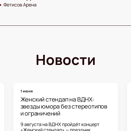
Фетисов Арена
Новости
1 июня
Женский стендап на ВДНХ:
звезды юмора без стереотипов
и ограничений
9 августа на ВДНХ пройдёт концерт
«Женский стендап» — праздник