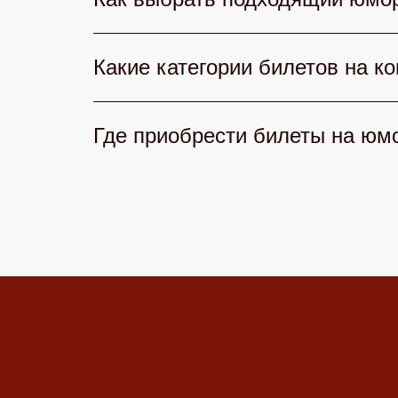
комиков страны, КВН радует остро
Клаб» — культовый юмор и звездны
При выборе юмористического конце
Какие категории билетов на к
репутацию артистов, отзывы зрител
точно найдете концерт, где смех б
На нашем сайте доступны разные ка
Где приобрести билеты на юм
видимостью и бонусами. Каждый н
Приобрести билеты на юмористичес
добавьте в корзину и оплатите онл
приложение — всё быстро, удобно и