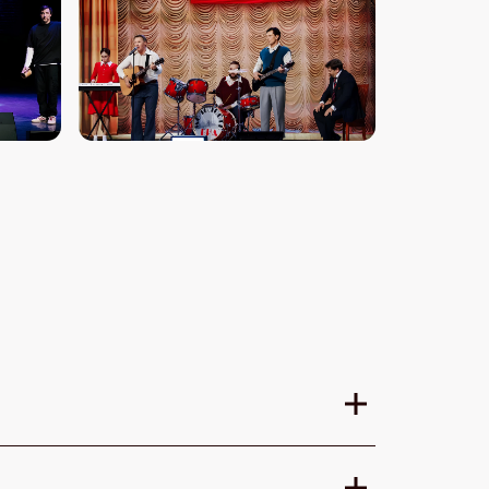
ндап-сцены собирают лучших