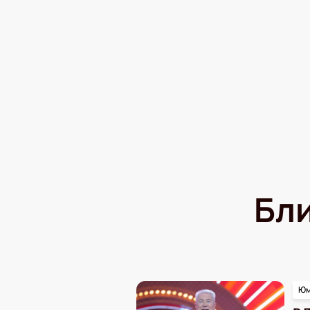
Бл
Юм