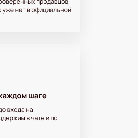
проверенных продавцов
исоединяйтесь к зрителям этого
х уже нет в официальной
каждом шаге
до входа на
держим в чате и по