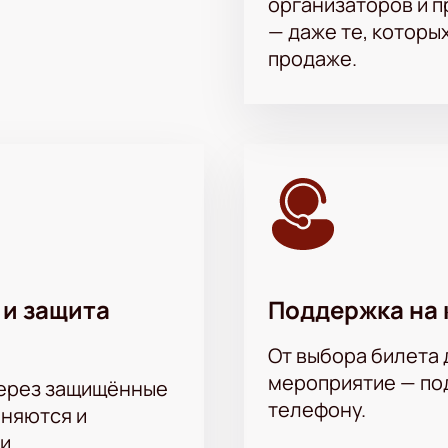
организаторов и 
ветом.
асположения кресел — подробности уточняйте на сайте. Пр
— даже те, которы
ки вместе с командой КВН «Астана»!
продаже.
 и защита
Поддержка на 
От выбора билета 
мероприятие — под
через защищённые
телефону.
аняются и
и.