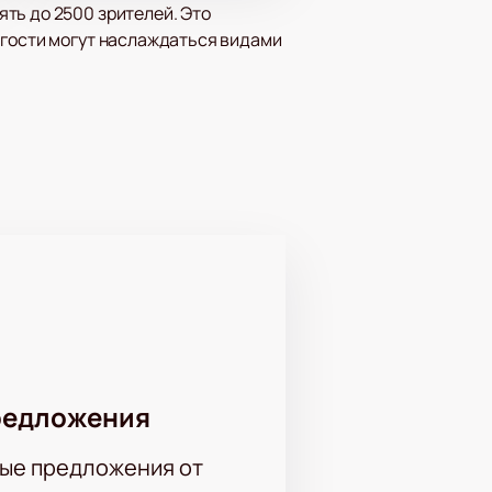
ть до 2500 зрителей. Это
 гости могут наслаждаться видами
й в Сочи своим первым
 и музыкальные выступления,
Данияр Джумадилов, Арнат
ие шутки и оригинальные
ющих.
имость билетов зависит от
е имеется удобная интерактивная
редложения
ые предложения от