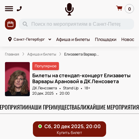
0
Афиша и билеты
Площадки
Новости
Санкт-Петербург
Главная
Афиша и билеты
Елизавета Варвар...
Популярное
Билеты на стендап-концерт Елизаветы
Варвары Арановой в ДК Ленсовета
ДК Ленсовета
Stand Up
18+
20 дек. 2025
20:00
МЕРОПРИЯТИИ
НАШИ ПРЕИМУЩЕСТВА
БЛИЖАЙШИЕ МЕРОПРИЯТИЯ