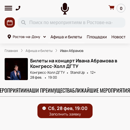
0
Афиша и билеты
Площадки
Новости
Ростов-на-Дону
Главная
Афиша и билеты
Иван Абрамов
Билеты на концерт Ивана Абрамова в
Конгресс-Холл ДГТУ
Конгресс-Холл ДГТУ
Stand Up
12+
28 фев.
19:00
МЕРОПРИЯТИИ
НАШИ ПРЕИМУЩЕСТВА
БЛИЖАЙШИЕ МЕРОПРИЯТИЯ