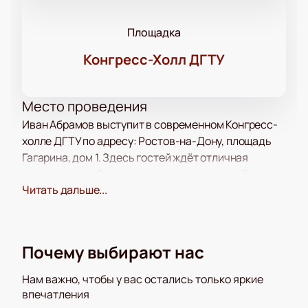
Площадка
Конгресс-Холл ДГТУ
Место проведения
Иван Абрамов выступит в современном Конгресс-
холле ДГТУ по адресу: Ростов-на-Дону, площадь
Гагарина, дом 1. Здесь гостей ждёт отличная
акустика и удобные кресла, поэтому каждый
Читать дальше...
сможет получить удовольствие от шоу.
О концерте
Иван Абрамов — талантливый юморист, который
радует зрителей остроумными и умными
Почему выбирают нас
монологами. Его новое выступление наполнит
вечер свежими темами и яркими шутками, которые
Нам важно, чтобы у вас остались только яркие
запомнятся надолго. В этот раз артист представит
впечатления