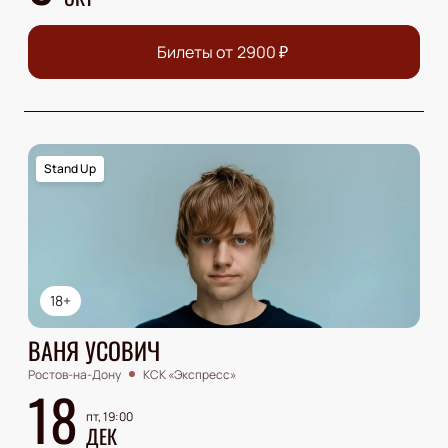
Билеты от
2900
₽
Stand Up
18+
ВАНЯ УСОВИЧ
Ростов-на-Дону
КСК «Экспресс»
18
пт, 19:00
ДЕК