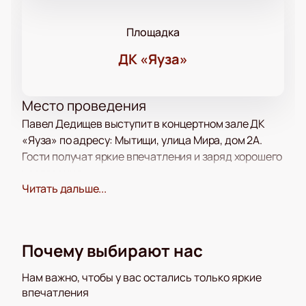
Площадка
ДК «Яуза»
Место проведения
Павел Дедищев выступит в концертном зале ДК
«Яуза» по адресу: Мытищи, улица Мира, дом 2А.
Гости получат яркие впечатления и заряд хорошего
настроения.
Читать дальше...
О концерте
Павел Дедищев занимает особое место среди
российских юмористов. Он всегда радует зрителей
Почему выбирают нас
искренними и остроумными шутками. На новом
сольном шоу артист расскажет свежие истории из
Нам важно, чтобы у вас остались только яркие
впечатления
жизни и поделится наблюдениями о семье. Каждый