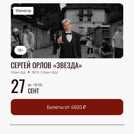
Stand Up
18+
СЕРГЕЙ ОРЛОВ «ЗВЕЗДА»
Улан Удэ
ФСК (Улан-Удэ)
27
вс, 19:00
СЕНТ
Билеты от
4500
₽