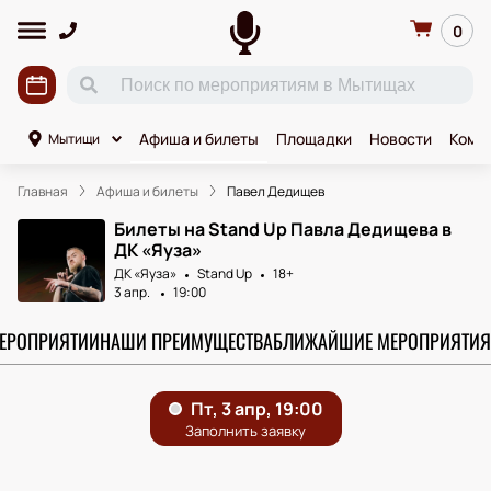
0
Афиша и билеты
Площадки
Новости
Коми
Мытищи
Главная
Афиша и билеты
Павел Дедищев
Билеты на Stand Up Павла Дедищева в
ДК «Яуза»
ДК «Яуза»
Stand Up
18+
3 апр.
19:00
МЕРОПРИЯТИИ
НАШИ ПРЕИМУЩЕСТВА
БЛИЖАЙШИЕ МЕРОПРИЯТИЯ