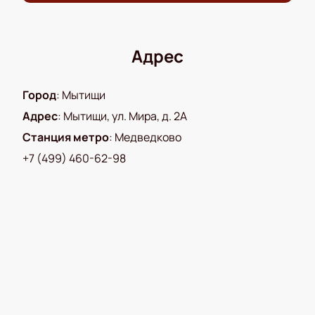
кресел, подробности смотрите на сайте.
Не пропустите шанс окунуться в атмосферу живого
юмора и стать участником этого события!
Адрес
Город
:
Мытищи
Адрес
:
Мытищи, ул. Мира, д. 2А
Станция метро
:
Медведково
+7 (499) 460-62-98