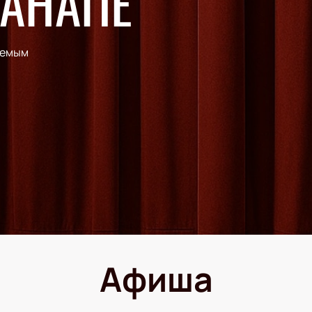
 АНАПЕ
аемым
Афиша