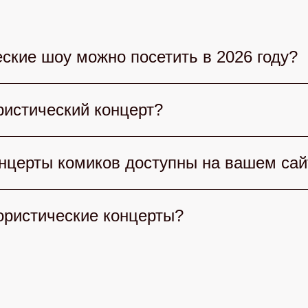
ские шоу можно посетить в 2026 году?
 выбрать множество юмористических шоу. Сте
истический концерт?
умными командами, «Уральские пельмени» дар
е гости. Также популярны вечерние шоу и лок
рта учитывайте стиль юмора: Стендап, КВН и
онцерты комиков доступны на вашем сай
ей и формат шоу. Обратите внимание на длител
удет искренним и приятным.
тегории билетов на концерты комиков: от ста
ористические концерты?
айдет оптимальный формат для комфортного п
кие концерты просто на нашем сайте. Выберит
айн. После подтверждения получите электронн
 безопасно.