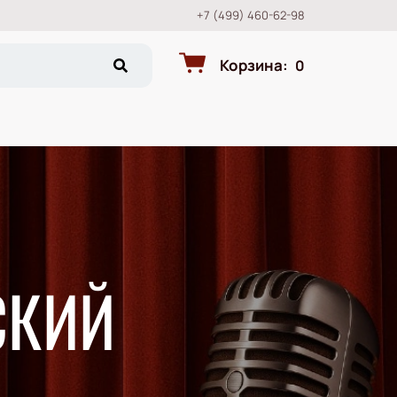
+7 (499) 460-62-98
Корзина
:
0
СКИЙ