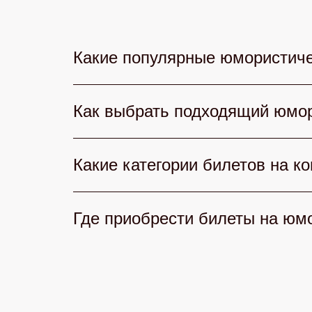
Какие популярные юмористиче
В 2026 году любители смеха могут
Как выбрать подходящий юмор
комиков страны, КВН радует остро
Клаб» — культовый юмор и звездны
При выборе юмористического конце
Какие категории билетов на к
репутацию артистов, отзывы зрител
точно найдете концерт, где смех б
На нашем сайте доступны разные ка
Где приобрести билеты на юм
видимостью и бонусами. Каждый н
Приобрести билеты на юмористичес
добавьте в корзину и оплатите онл
приложение — всё быстро, удобно и