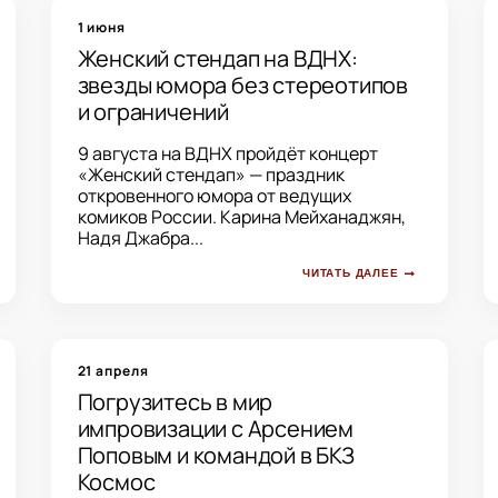
1 июня
Женский стендап на ВДНХ:
звезды юмора без стереотипов
и ограничений
9 августа на ВДНХ пройдёт концерт
«Женский стендап» — праздник
откровенного юмора от ведущих
комиков России. Карина Мейханаджян,
Надя Джабра...
ЧИТАТЬ ДАЛЕЕ
21 апреля
Погрузитесь в мир
импровизации с Арсением
Поповым и командой в БКЗ
Космос