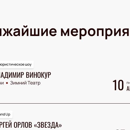
ижайшие мероприя
ористическое шоу
АДИМИР ВИНОКУР
10
чи
Зимний Театр
пн
А
and Up
РГЕЙ ОРЛОВ «ЗВЕЗДА»