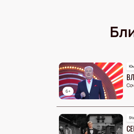
Бл
Юм
ВЛ
Со
6+
St
СЕ