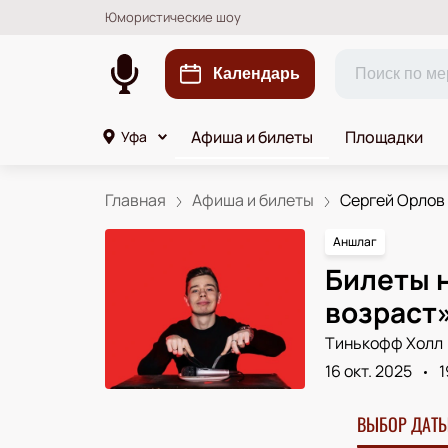
Юмористические шоу
Календарь
Афиша и билеты
Площадки
Уфа
Главная
Афиша и билеты
Сергей Орлов 
Аншлаг
Билеты 
возраст
Тинькофф Холл
16 окт. 2025
1
ВЫБОР ДАТЫ