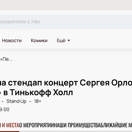
Новости
Комики
Ещё
«Пе...
на стендап концерт Сергея Орл
» в Тинькофф Холл
Stand Up
18+
9:00
 И МЕСТА
О МЕРОПРИЯТИИ
НАШИ ПРЕИМУЩЕСТВА
БЛИЖАЙШИЕ М