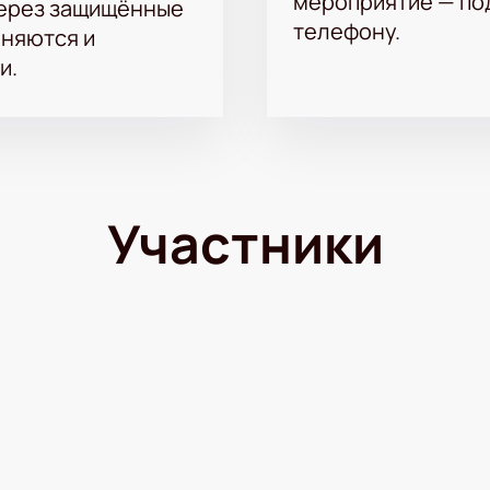
мероприятие — под
через защищённые
телефону.
аняются и
и.
Участники