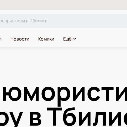
и
Новости
Комики
Ещё
 юмористи
оу в Тбили