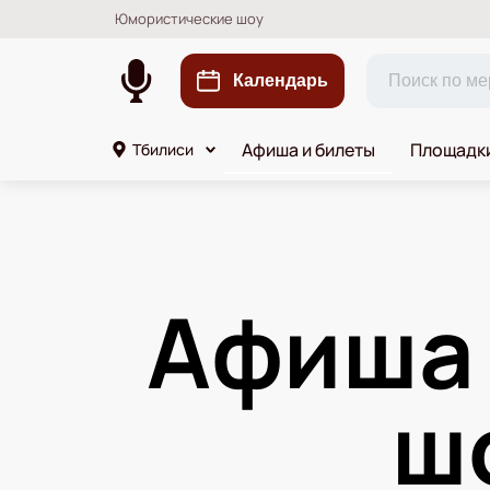
Юмористические шоу
Календарь
Афиша и билеты
Площадк
Тбилиси
Афиша
ш