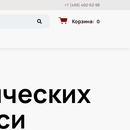
+7 (499) 460-62-98
Корзина
:
0
ческих
си