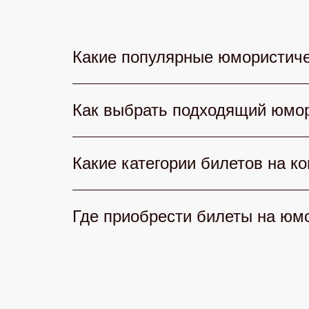
Какие популярные юмористиче
В 2026 году любители смеха могут
Как выбрать подходящий юмор
комиков страны, КВН радует остро
Клаб» — культовый юмор и звездны
При выборе юмористического конце
Какие категории билетов на к
репутацию артистов, отзывы зрител
точно найдете концерт, где смех б
На нашем сайте доступны разные ка
Где приобрести билеты на юм
видимостью и бонусами. Каждый н
Приобрести билеты на юмористичес
добавьте в корзину и оплатите онл
приложение — всё быстро, удобно и