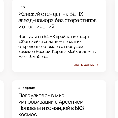
1 июня
Женский стендап на ВДНХ:
звезды юмора без стереотипов
и ограничений
9 августа на ВДНХ пройдёт концерт
«Женский стендап» — праздник
откровенного юмора от ведущих
комиков России. Карина Мейханаджян,
Надя Джабра...
ЧИТАТЬ ДАЛЕЕ
21 апреля
Погрузитесь в мир
импровизации с Арсением
Поповым и командой в БКЗ
Космос