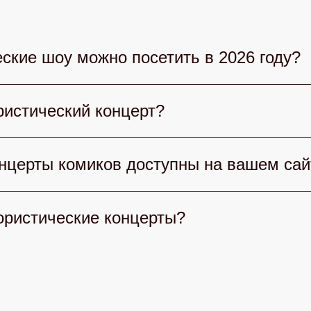
ские шоу можно посетить в 2026 году?
 выбрать множество юмористических шоу. Сте
истический концерт?
умными командами, «Уральские пельмени» дар
е гости. Также популярны вечерние шоу и лок
рта учитывайте стиль юмора: Стендап, КВН и
онцерты комиков доступны на вашем сай
ей и формат шоу. Обратите внимание на длител
удет искренним и приятным.
тегории билетов на концерты комиков: от ста
ористические концерты?
айдет оптимальный формат для комфортного п
кие концерты просто на нашем сайте. Выберит
айн. После подтверждения получите электронн
 безопасно.