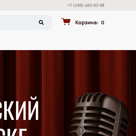
+7 (499) 460-62-98
Корзина
:
0
СКИЙ