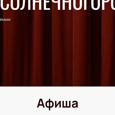
 СОЛНЕЧНОГОР
аемым
Афиша