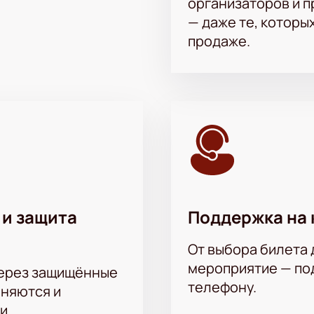
организаторов и 
— даже те, которы
продаже.
 и защита
Поддержка на 
От выбора билета 
мероприятие — под
через защищённые
телефону.
аняются и
и.