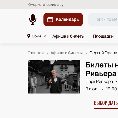
Юмористические шоу
Календарь
Афиша и билеты
Площадки
Сочи
Главная
Афиша и билеты
Сергей Орлов 
Билеты н
Ривьера
Парк Ривьера
9 июл.
19:00
ВЫБОР ДАТЫ