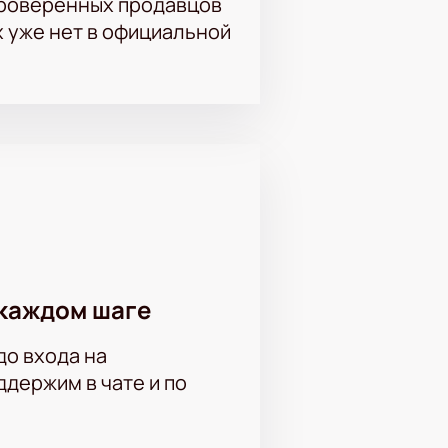
проверенных продавцов
х уже нет в официальной
каждом шаге
до входа на
держим в чате и по