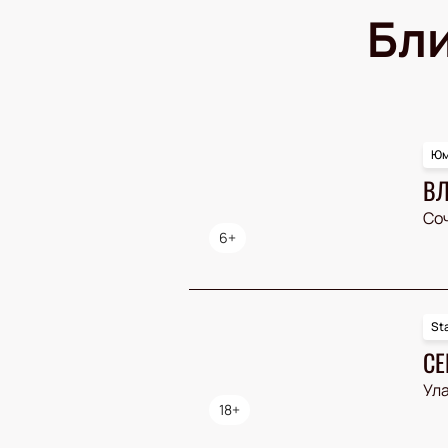
Бл
Юм
ВЛ
Со
6+
St
СЕ
Ула
18+