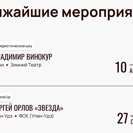
ижайшие мероприя
ористическое шоу
АДИМИР ВИНОКУР
10
чи
Зимний Театр
пн
А
and Up
РГЕЙ ОРЛОВ «ЗВЕЗДА»
27
н Удэ
ФСК (Улан-Удэ)
в