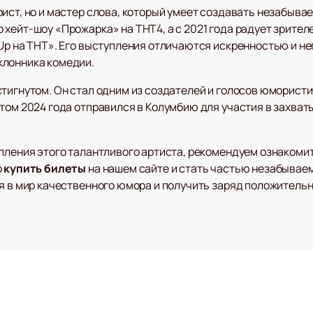
ист, но и мастер слова, который умеет создавать незабываем
 хейт-шоу «Прожарка» на ТНТ4, а с 2021 года радует зрите
Up на ТНТ». Его выступления отличаются искренностью и не
клонника комедии.
стигнутом. Он стал одним из создателей и голосов юморис
етом 2024 года отправился в Колумбию для участия в захв
упления этого талантливого артиста, рекомендуем ознакоми
о
купить билеты
на нашем сайте и стать частью незабывае
ся в мир качественного юмора и получить заряд положитель