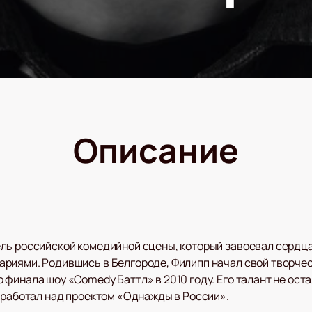
Описание
ль российской комедийной сцены, который завоевал сердц
иями. Родившись в Белгороде, Филипп начал свой творчески
финала шоу «Comedy Баттл» в 2010 году. Его талант не оста
е работал над проектом «Однажды в России».