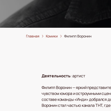
Главная
Комики
Филипп Воронин
Деятельность
:
артист
Филипп Воронин — яркий представите
чувством юмора и остроумными сценар
составе команды «Инди» добрался до 
Воронин стал частью канала ТНТ, гд