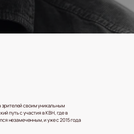
а зрителей своим уникальным
й путь с участия в КВН, где в
лся незамеченным, и уже с 2015 года