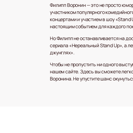
Филипп Воронин — это не просто юмор
участником популярного комедийного
концертами и участием в шоу «Stand 
настоящим событием для каждого по
Но Филипп не останавливается на до
сериала «Нереальный Stand Up», а л
джунглях».
Чтобы не пропустить ни одного выст
нашем сайте. Здесь вы сможете легк
Воронина. Не упустите шанс окунуть