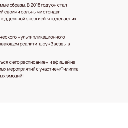
ые образы. В 2018 году он стал
лей своими сольными стендап-
поддельной энергией, что делает их
тического мультипликационного
атывающем реалити-шоу «Звезды в
ться с его расписанием и афишей на
мых мероприятий с участием Филиппа
ных эмоций!