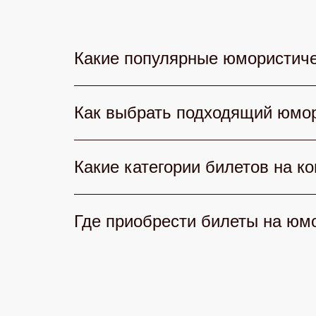
Какие популярные юмористиче
В 2026 году любители смеха могут
Как выбрать подходящий юмор
комиков страны, КВН радует остро
Клаб» — культовый юмор и звездны
При выборе юмористического конце
Какие категории билетов на к
репутацию артистов, отзывы зрител
точно найдете концерт, где смех б
На нашем сайте доступны разные ка
Где приобрести билеты на юм
видимостью и бонусами. Каждый н
Приобрести билеты на юмористичес
добавьте в корзину и оплатите онл
приложение — всё быстро, удобно и