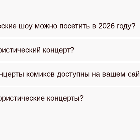
ские шоу можно посетить в 2026 году?
 выбрать множество юмористических шоу. Сте
истический концерт?
умными командами, «Уральские пельмени» дар
е гости. Также популярны вечерние шоу и лок
рта учитывайте стиль юмора: Стендап, КВН и
онцерты комиков доступны на вашем сай
ей и формат шоу. Обратите внимание на длител
удет искренним и приятным.
тегории билетов на концерты комиков: от ста
ористические концерты?
айдет оптимальный формат для комфортного п
кие концерты просто на нашем сайте. Выберит
айн. После подтверждения получите электронн
 безопасно.