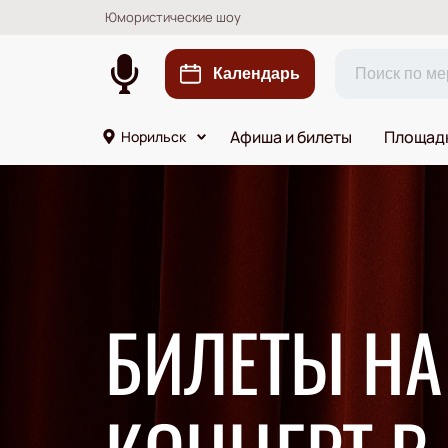
Юмористические шоу
Календарь
Афиша и билеты
Площад
Норильск
БИЛЕТЫ Н