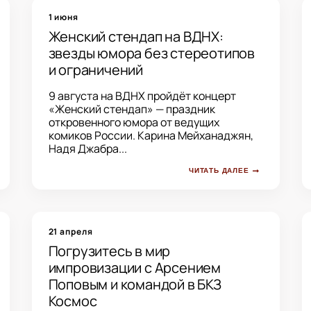
1 июня
Женский стендап на ВДНХ:
звезды юмора без стереотипов
и ограничений
9 августа на ВДНХ пройдёт концерт
«Женский стендап» — праздник
откровенного юмора от ведущих
комиков России. Карина Мейханаджян,
Надя Джабра...
ЧИТАТЬ ДАЛЕЕ
21 апреля
Погрузитесь в мир
импровизации с Арсением
Поповым и командой в БКЗ
Космос