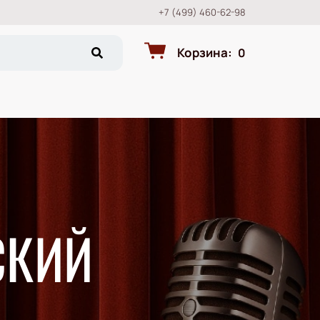
+7 (499) 460-62-98
Корзина
:
0
СКИЙ