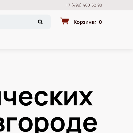
+7 (499) 460-62-98
Корзина
:
0
ческих
вгороде