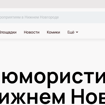
Площадки
Новости
Комики
Ещё
 юмористи
Нижнем Но