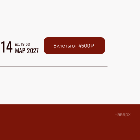
14
вс, 19:30
Билеты от
4500
₽
МАР 2027
Наверх