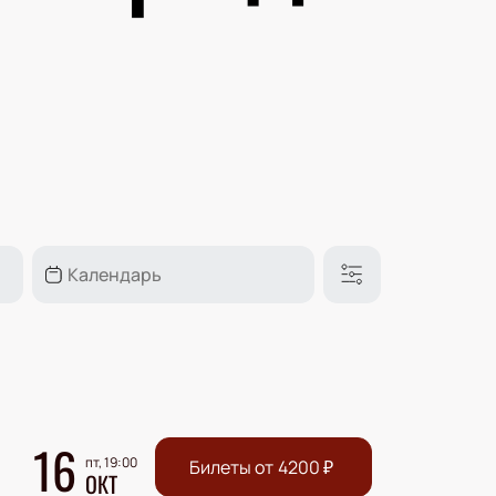
16
пт, 19:00
Билеты от
4200
₽
ОКТ