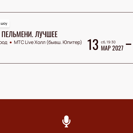
 шоу
 ПЕЛЬМЕНИ. ЛУЧШЕЕ
13
род
МТС Live Холл (бывш. Юпитер)
сб, 19:30
МАР 2027