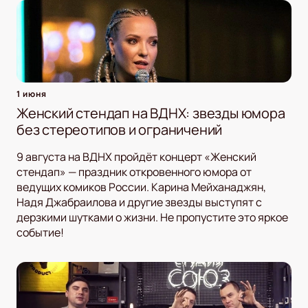
1 июня
Женский стендап на ВДНХ: звезды юмора
без стереотипов и ограничений
9 августа на ВДНХ пройдёт концерт «Женский
стендап» — праздник откровенного юмора от
ведущих комиков России. Карина Мейханаджян,
Надя Джабраилова и другие звезды выступят с
дерзкими шутками о жизни. Не пропустите это яркое
событие!