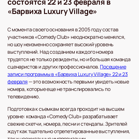
состоятся 22 и 23 февраля в
«Барвиха Luxury Village»
С момента своего основания в 2005 году состав
участников «Comedy Club» неоднократно менялся,
но шоу неизменно сохраняет высокий уровень
выступлений. Над созданием каждого номера
трудятся не только резиденты, но и большая команда
сценаристов и других профессионалов.
Посещение
записи программы в «Барвиха Luxury Village» 22 и 23
февраля
— это возможность первыми увидеть новые
номера, которые еще не транслировались по
телевидению.
Подготовка к съемкам всегда проходит на высшем
уровне: команда «Comedy Club» разрабатывает
свежие скетчи, номера, песни и стендапы. Зрителей
ждут как тщательно отрепетированные выступления,
так и неожиданные импровизации.