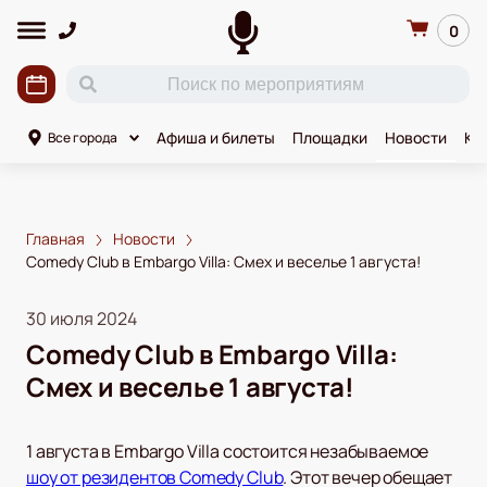
0
Афиша и билеты
Площадки
Новости
Ко
Все города
Главная
Новости
Comedy Club в Embargo Villa: Смех и веселье 1 августа!
30 июля 2024
Comedy Club в Embargo Villa:
Смех и веселье 1 августа!
1 августа в Embargo Villa состоится незабываемое
шоу от резидентов Comedy Club
. Этот вечер обещает