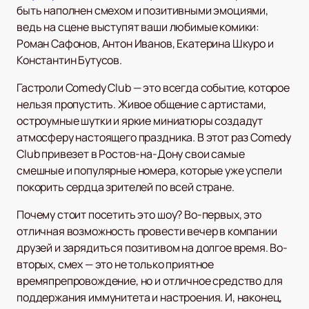
быть наполнен смехом и позитивными эмоциями,
ведь на сцене выступят ваши любимые комики:
Роман Сафонов, Антон Иванов, Екатерина Шкуро и
Константин Бутусов.
Гастроли Comedy Club — это всегда событие, которое
нельзя пропустить. Живое общение с артистами,
остроумные шутки и яркие миниатюры создадут
атмосферу настоящего праздника. В этот раз Comedy
Club привезет в Ростов-на-Дону свои самые
смешные и популярные номера, которые уже успели
покорить сердца зрителей по всей стране.
Почему стоит посетить это шоу? Во-первых, это
отличная возможность провести вечер в компании
друзей и зарядиться позитивом на долгое время. Во-
вторых, смех — это не только приятное
времяпрепровождение, но и отличное средство для
поддержания иммунитета и настроения. И, наконец,