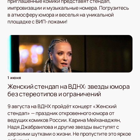
приглашенные комики представят стендап,
импровизации и музыкальные номера. Погрузитесь
в атмосферу юмора и веселья на уникальной
площадке с ВИП-ложами!
1 июня
Женский стендап на ВДНХ: звезды юмора
без стереотипов и ограничений
9 августа на ВДНХ пройдёт концерт «Женский
стендап» — праздник откровенного юмора от
ведущих комиков России. Карина Мейханаджян,
Надя Джабраилова и другие звезды выступят с
дерзкими шутками о жизни. Не пропустите это яркое