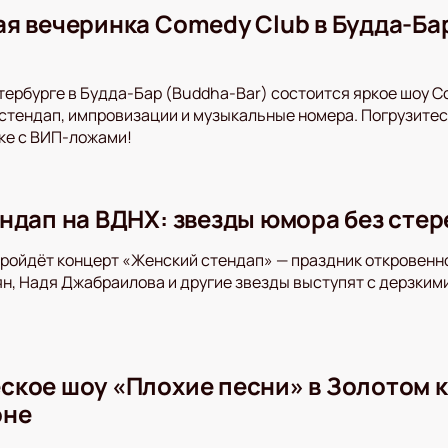
я вечеринка Comedy Club в Будда-Бар
тербурге в Будда-Бар (Buddha-Bar) состоится яркое шоу 
стендап, импровизации и музыкальные номера. Погрузитес
ке с ВИП-ложами!
ндап на ВДНХ: звезды юмора без сте
пройдёт концерт «Женский стендап» — праздник откровенн
, Надя Джабраилова и другие звезды выступят с дерзкими 
кое шоу «Плохие песни» в Золотом ко
оне