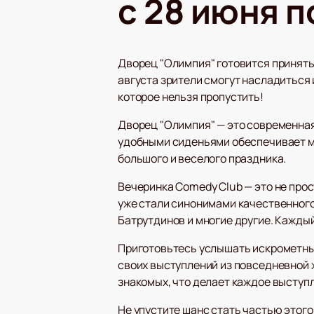
с 28 июня п
Дворец "Олимпия" готовится принять
августа зрители смогут насладиться
которое нельзя пропустить!
Дворец "Олимпия" — это современная
удобными сиденьями обеспечивает м
большого и веселого праздника.
Вечеринка Comedy Club — это не прос
уже стали синонимами качественного
Батрутдинов и многие другие. Каждый
Приготовьтесь услышать искрометные
своих выступлений из повседневной ж
знакомых, что делает каждое выступ
Не упустите шанс стать частью этого