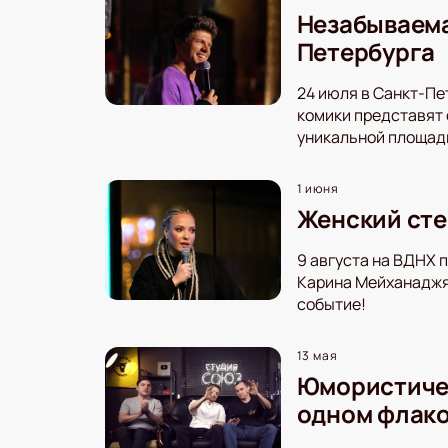
Незабываема
Петербурга
24 июля в Санкт-Пе
комики представят 
уникальной площад
1 июня
Женский сте
9 августа на ВДНХ 
Карина Мейханаджян
событие!
13 мая
Юмористичес
одном флак