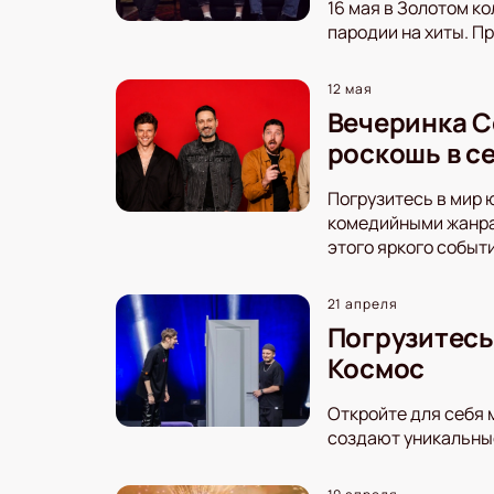
16 мая в Золотом к
пародии на хиты. П
12 мая
Вечеринка C
роскошь в с
Погрузитесь в мир 
комедийными жанрам
этого яркого событ
21 апреля
Погрузитесь
Космос
Откройте для себя 
создают уникальные