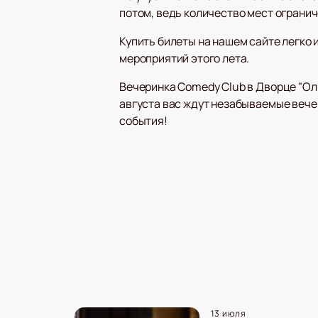
потом, ведь количество мест ограни
Купить билеты на нашем сайте легко 
мероприятий этого лета.
Вечеринка Comedy Club в Дворце "Олим
августа вас ждут незабываемые вече
события!
13 июля