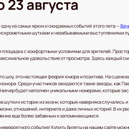
о 23 августа
 одну из самых ярких и ожидаемых событий этого лета —
Веч
 искрометными шутками и незабываемыми выступлениями лу
 площадка с комфортными условиями для зрителей. Простор
аксимальное удовольствие от просмотра. Здесь каждый см
то шоу, это настоящая феерия юмора и позитива. На сцене 
 юмора. Среди участников ожидаются такие звезды, как Пав
 вечер будет наполнен уникальными номерами, которые заст
 шутки и истории из жизни, которые наверняка случались и
изни, отношений, интернета и даже личных историй. В их рас
ление еще более забавным и запоминающимся.
 невероятного события! Купить билеты на нашем сайте можн