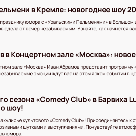
ельмени в Кремле: новогоднее шоу 20
 празднику юмора с «Уральскими Пельменями» в Большом 
в сделают вечер незабываемым. Узнайте, как начнется ваш
в в Концертном зале «Москва»: новое
ртном зале «Москва» Иван Абрамов представит программу 
незабываемые эмоции ждут вас на этом ярком событии в ц
о сезона «Comedy Club» в Барвиха Lux
о шоу!
закулисье культового «Comedy Club»! Присоединяйтесь к съ
юзивными шутками и выступлениями. Почувствуйте атмосф
ов юмора.