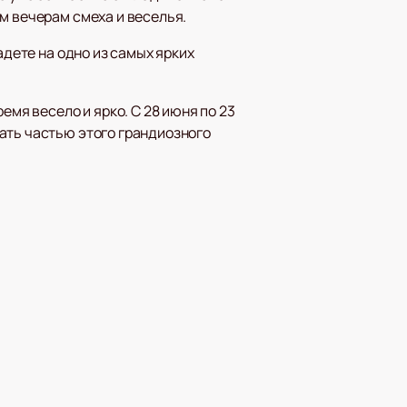
ым вечерам смеха и веселья.
адете на одно из самых ярких
емя весело и ярко. С 28 июня по 23
ать частью этого грандиозного