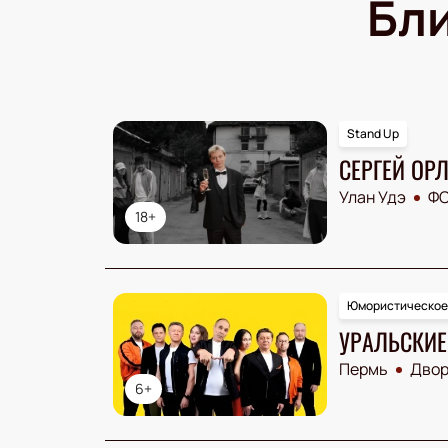
Бл
Stand Up
СЕРГЕЙ ОР
Улан Удэ
ФС
18+
Юмористическое
УРАЛЬСКИЕ
Пермь
Двор
6+