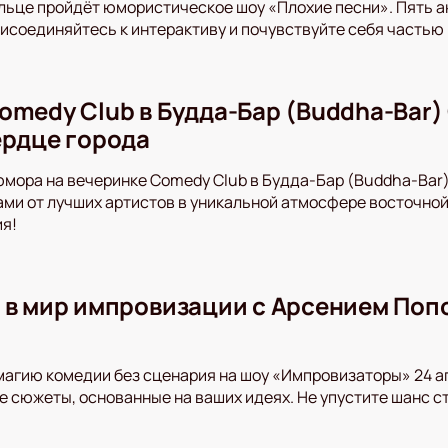
ольце пройдёт юмористическое шоу «Плохие песни». Пять 
рисоединяйтесь к интерактиву и почувствуйте себя частью
omedy Club в Будда-Бар (Buddha-Bar)
ердце города
юмора на вечеринке Comedy Club в Будда-Бар (Buddha-Bar
и от лучших артистов в уникальной атмосфере восточной 
ия!
 в мир импровизации с Арсением Поп
магию комедии без сценария на шоу «Импровизаторы» 24 а
 сюжеты, основанные на ваших идеях. Не упустите шанс с