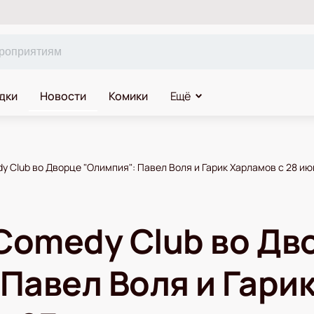
дки
Новости
Комики
Ещё
 Club во Дворце "Олимпия": Павел Воля и Гарик Харламов с 28 ию
Comedy Club во Дв
 Павел Воля и Гари