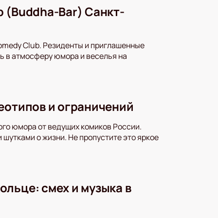
 (Buddha-Bar) Санкт-
Comedy Club. Резиденты и приглашенные
ь в атмосферу юмора и веселья на
реотипов и ограничений
ого юмора от ведущих комиков России.
шутками о жизни. Не пропустите это яркое
льце: смех и музыка в