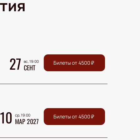
тия
27
вс, 19:00
Билеты от
4500
₽
СЕНТ
10
ср, 19:00
Билеты от
4500
₽
МАР 2027