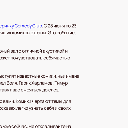
еринку Comedy Club
. С 28 июня по 23
чших комиков страны. Это событие,
ный зал с отличной акустикой и
ожет почувствовать себя частью
выступят известные комики, чьи имена
ел Воля, Гарик Харламов, Тимур
авят вас смеяться до слез.
 с вами. Комики черпают темы для
сказах легко узнать себя и своих
о уже сейчас. Не откладывайте на