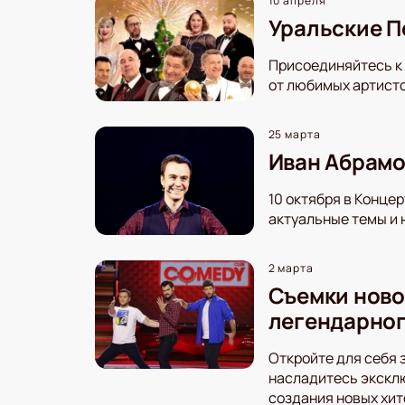
10 апреля
Уральские П
Присоединяйтесь к
от любимых артисто
25 марта
Иван Абрамо
10 октября в Конце
актуальные темы и 
2 марта
Съемки новог
легендарног
Откройте для себя 
насладитесь экскл
создания новых хит