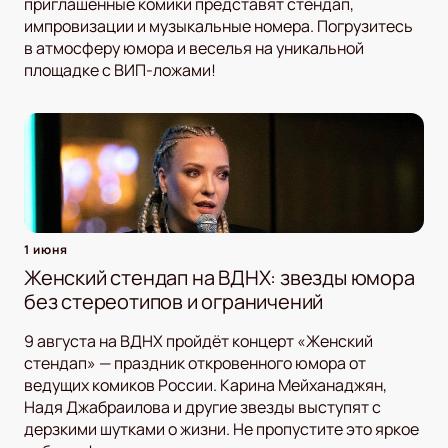
приглашенные комики представят стендап,
импровизации и музыкальные номера. Погрузитесь
в атмосферу юмора и веселья на уникальной
площадке с ВИП-ложами!
1 июня
Женский стендап на ВДНХ: звезды юмора
без стереотипов и ограничений
9 августа на ВДНХ пройдёт концерт «Женский
стендап» — праздник откровенного юмора от
ведущих комиков России. Карина Мейханаджян,
Надя Джабраилова и другие звезды выступят с
дерзкими шутками о жизни. Не пропустите это яркое