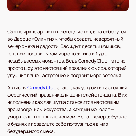
Самые яркие артисты и легенды стендапа соберутся
во Дворце «Олимпия», чтобы создать невероятный
вечер смеха и радости. Вас ждут десятки комиков,
готовых подарить вам море позитива и бурю
незабываемых моментов. Ведь Comedy Club – это не
просто шоу, это настоящий праздник юмора, который
улучшит ваше настроение и подарит море веселья.
Артисты
Comedy Club
знают, как устроить настоящий
феерический праздник для ценителей стендапа. В их
исполнении каждая шутка становится настоящим
произведением искусства, а каждый монолог —
уморительным приключением. В этот вечер забудьте
о буднях и позвольте себе погрузиться в мир
безудержного смеха.