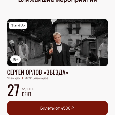
Stand Up
18+
СЕРГЕЙ ОРЛОВ «ЗВЕЗДА»
Улан Удэ
ФСК (Улан-Удэ)
27
вс, 19:00
СЕНТ
Билеты от
4500
₽