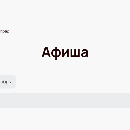
оград
Афиша
кабрь