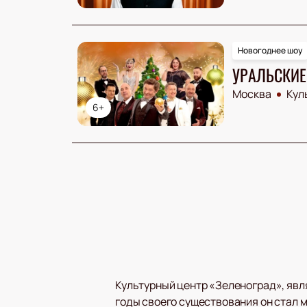
Новогоднее шоу
УРАЛЬСКИЕ
Москва
Кул
6+
Культурный центр «Зеленоград», явл
годы своего существования он стал м