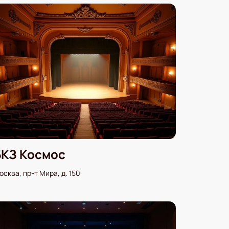
БКЗ Космос
осква, пр-т Мира, д. 150