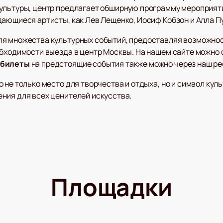
ультуры, центр предлагает обширную программу мероприяти
дающиеся артисты, как Лев Лещенко, Иосиф Кобзон и Алла П
я множества культурных событий, предоставляя возможнос
обходимости выезда в центр Москвы. На нашем сайте можно
 билеты
на предстоящие события также можно через наш ре
 не только место для творчества и отдыха, но и символ кул
ния для всех ценителей искусства.
Площадки