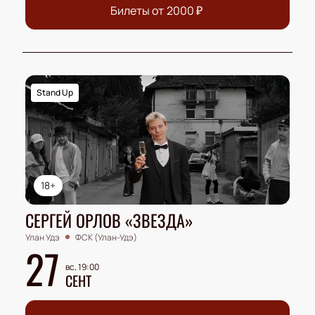
Билеты от
2000
₽
Stand Up
18+
СЕРГЕЙ ОРЛОВ «ЗВЕЗДА»
Улан Удэ
ФСК (Улан-Удэ)
27
вс, 19:00
СЕНТ