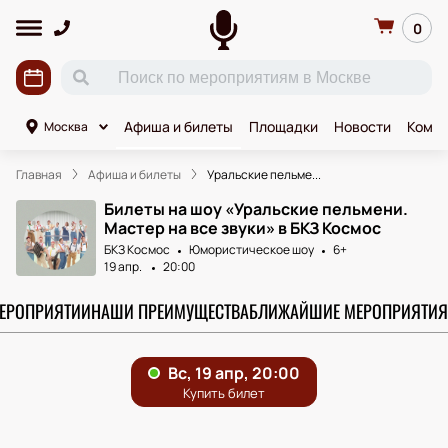
0
Афиша и билеты
Площадки
Новости
Комик
Москва
Главная
Афиша и билеты
Уральские пельме...
Билеты на шоу «Уральские пельмени.
Мастер на все звуки» в БКЗ Космос
БКЗ Космос
Юмористическое шоу
6+
19 апр.
20:00
МЕРОПРИЯТИИ
НАШИ ПРЕИМУЩЕСТВА
БЛИЖАЙШИЕ МЕРОПРИЯТИЯ