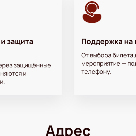
 и защита
Поддержка на 
От выбора билета 
мероприятие — под
через защищённые
телефону.
аняются и
и.
Адрес