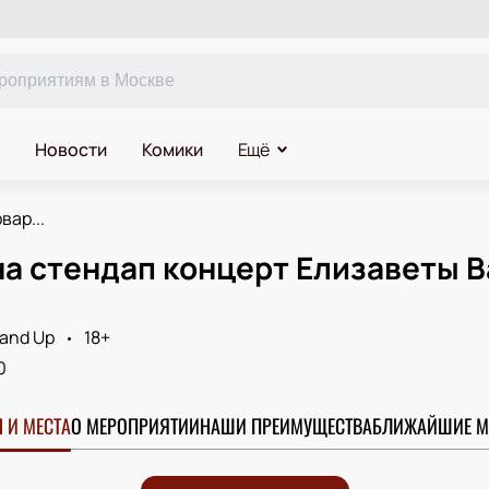
Новости
Комики
Ещё
вар...
а стендап концерт Елизаветы В
and Up
18+
0
 И МЕСТА
О МЕРОПРИЯТИИ
НАШИ ПРЕИМУЩЕСТВА
БЛИЖАЙШИЕ М