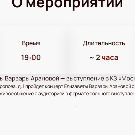
О мероприятии
Время
Длительность
19:00
~
2 часа
ы Варвары Арановой — выступление в КЗ «Мос
дропова, д. 1 пройдет концерт Елизаветы Варвары Арановой 
живое общение с аудиторией в формате сольного выступлен
а — проекты и сценический опыт
дап-комикесса, сценарист и режиссёр, резидент шоу «Женс
и» и проекта «Что у вас случилось?», где рассматривает ж