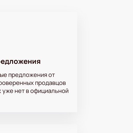
и наблюдениях. Юмор строится на
ный способ
Выберите подходящие места,
ронную почту, что делает процесс
редложения
ые предложения от
проверенных продавцов
х уже нет в официальной