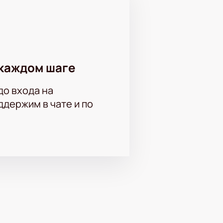
каждом шаге
до входа на
держим в чате и по