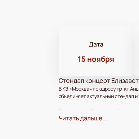
Дата
15 ноября
Стендап концерт Елизавет
В КЗ «Москва» по адресу пр-кт Ан
объединяет актуальный стендап и 
Елизавета Варвара Аранов
Читать дальше...
Елизавета Варвара Аранова — стен
является ведущей подкаста «Страх
юмористической точки зрения.