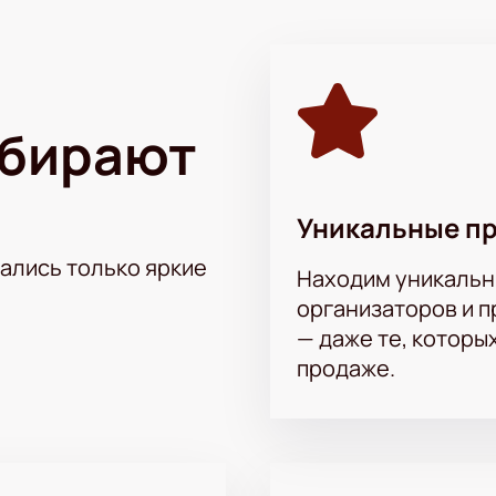
наблюдения и комедийные монологи
тся авторскими монологами, основанными на личном опыте 
зрителям увидеть привычные вещи под новым углом.
ыбирают
 Елизаветы Варвары Арановой в Москве — удоб
т Елизаветы Варвары Арановой вы можете на нашем сайте. 
рмите заказ онлайн. После оплаты билеты поступят на элект
Уникальные п
тались только яркие
Находим уникальн
организаторов и 
— даже те, которы
продаже.