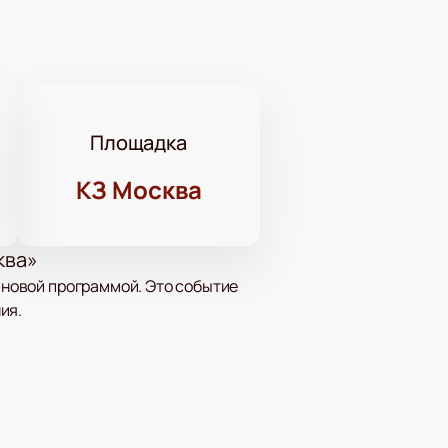
Площадка
КЗ Москва
ква»
с новой программой. Это событие
ия.
кий стендап» на ТНТ. Она также
изненные ситуации с