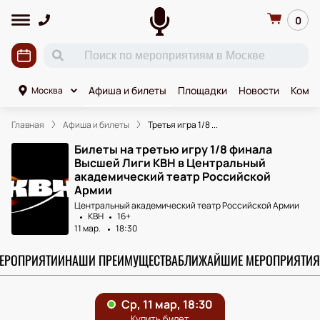
0
Афиша и билеты
Площадки
Новости
Комик
Москва
Главная
Афиша и билеты
Третья игра 1/8 ...
Билеты на третью игру 1/8 финала
Высшей Лиги КВН в Центральный
академический театр Российской
Армии
Центральный академический театр Российской Армии
КВН
16+
11 мар.
18:30
МЕРОПРИЯТИИ
НАШИ ПРЕИМУЩЕСТВА
БЛИЖАЙШИЕ МЕРОПРИЯТИЯ