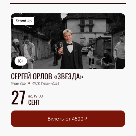
Stand Up
18+
СЕРГЕЙ ОРЛОВ «ЗВЕЗДА»
Улан Удэ
ФСК (Улан-Удэ)
27
вс, 19:00
СЕНТ
Билеты от
4500
₽