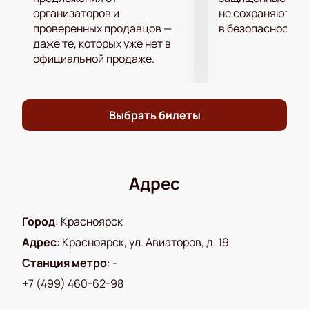
Концерт состоится в Гранд Холл Сибирь по адресу:
организаторов и
не сохраняются 
проверенных продавцов —
в безопасности.
Красноярск, ул. Авиаторов, д. 19. Зал подходит для
даже те, которых уже нет в
стендап-концертов и обеспечивает комфортную
официальной продаже.
атмосферу для зрителей.
Где и как купить билеты на концерт
«Импровизаторы. 10 лет» онлайн?
Выбрать билеты
Билеты на концерт «Импровизаторы. 10 лет»
можно купить на сайте или по телефону.
Доступен выбор мест на интерактивной схеме
Адрес
зала;
Цена билета зависит от выбранного места и
указана онлайн;
Город
:
Красноярск
Есть вип-ложи для компаний;
Адрес
:
Красноярск, ул. Авиаторов, д. 19
После оплаты электронные билеты поступают
Станция метро
:
-
сразу;
+7 (499) 460-62-98
Можно забронировать билеты через сайт или
по телефону и получить консультацию по