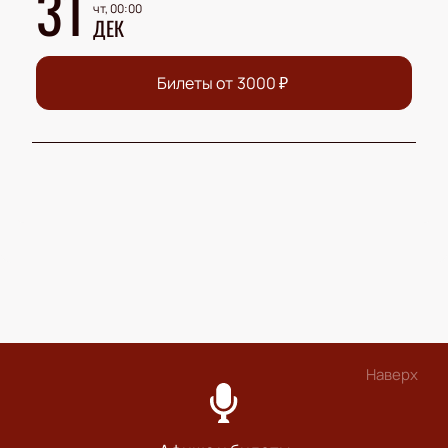
31
чт, 00:00
ДЕК
Билеты от
3000
₽
Наверх