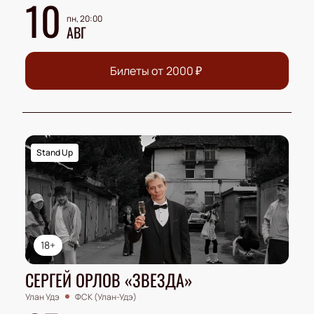
10
пн, 20:00
АВГ
Билеты от
2000
₽
Stand Up
18+
СЕРГЕЙ ОРЛОВ «ЗВЕЗДА»
Улан Удэ
ФСК (Улан-Удэ)