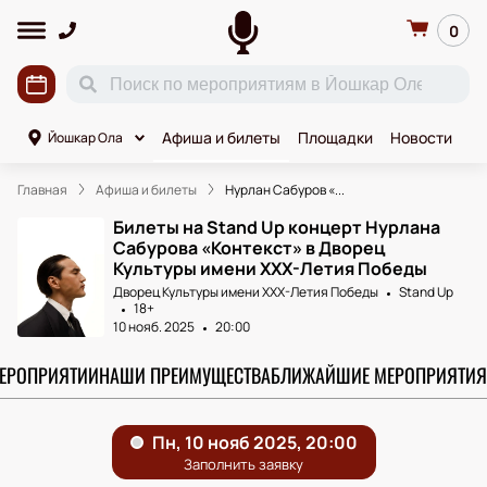
0
Афиша и билеты
Площадки
Новости
К
Йошкар Ола
Главная
Афиша и билеты
Нурлан Сабуров «...
Билеты на Stand Up концерт Нурлана
Сабурова «Контекст» в Дворец
Культуры имени ХХХ-Летия Победы
Дворец Культуры имени ХХХ-Летия Победы
Stand Up
18+
10 нояб. 2025
20:00
МЕРОПРИЯТИИ
НАШИ ПРЕИМУЩЕСТВА
БЛИЖАЙШИЕ МЕРОПРИЯТИЯ