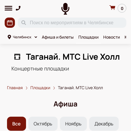
0
Афиша и билеты
Площадки
Новости
Ко
Челябинск
Таганай. МТС Live Холл
Концертные площадки
Главная
Площадки
Таганай. МТС Live Холл
Афиша
Все
Октябрь
Ноябрь
Декабрь