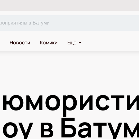
Новости
Комики
Ещё
 юмористи
оу в Бату