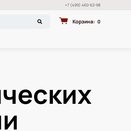
+7 (499) 460-62-98
Корзина
:
0
ческих
ми